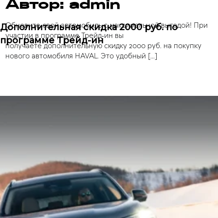
Автор:
admin
Обновите свой автомобиль с максимальной выгодой! При
Дополнительная скидка 2000 руб. по
участии в программе Трейд‑ин вы
программе Трейд-ин
получаете дополнительную скидку 2000 руб. на покупку
нового автомобиля HAVAL. Это удобный […]