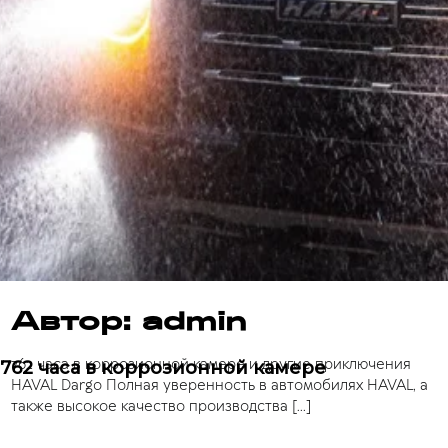
Автор:
admin
762 часа в коррозионной камере и другие приключения
762 часа в коррозионной камере
HAVAL Dargo Полная уверенность в автомобилях HAVAL, а
также высокое качество производства […]