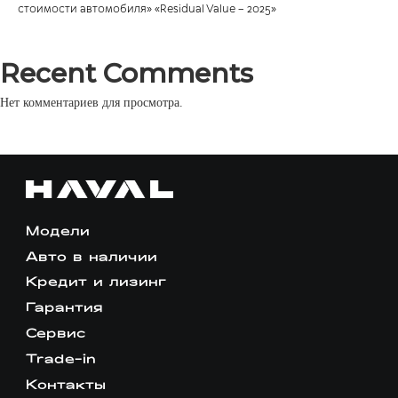
стоимости автомобиля» «Residual Value – 2025»
п
Recent Comments
о
Нет комментариев для просмотра.
з
а
п
и
Модели
Авто в наличии
с
Кредит и лизинг
я
Гарантия
Сервис
м
Trade-in
Контакты