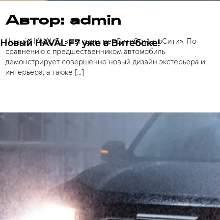
Автор:
admin
Новый HAVAL F7 в автоцентре «ВитебскАвтоСити». По
Новый HAVAL F7 уже в Витебске!
сравнению с предшественником автомобиль
демонстрирует совершенно новый дизайн экстерьера и
интерьера, а также […]