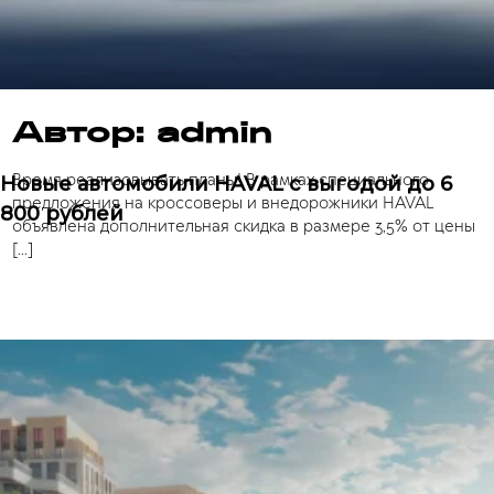
Автор:
admin
Время реализовывать планы! В рамках специального
Новые автомобили HAVAL с выгодой до 6
предложения на кроссоверы и внедорожники HAVAL
800 рублей
объявлена дополнительная скидка в размере 3,5% от цены
[…]