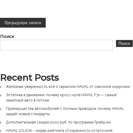
Н
Предыдущие записи
а
Поиск
Поиск
в
и
г
Recent Posts
Железная уверенность: всё о гарантии HAVAL от сквозной коррозии
а
Эстетика в движении: почему кросс-купе HAVAL F7x — самый
заметный авто в потоке
ц
Преимущества автомобилей с полным приводом: почему HAVAL
задаёт новые стандарты
и
Дополнительная скидка 2000 руб. по программе Трейд-ин
я
HAVAL JOLION – лидер рейтинга «Сохранность остаточной