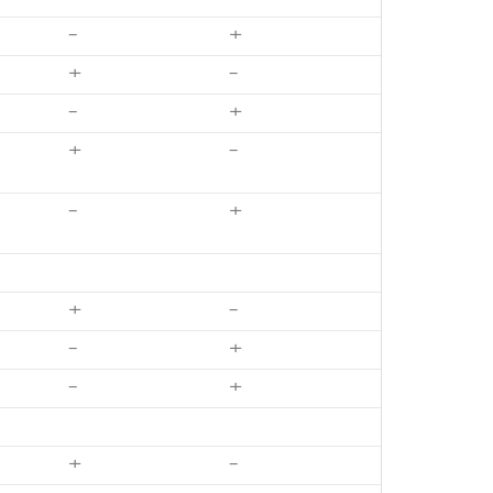
-
+
+
-
-
+
+
-
-
+
+
-
-
+
-
+
+
-