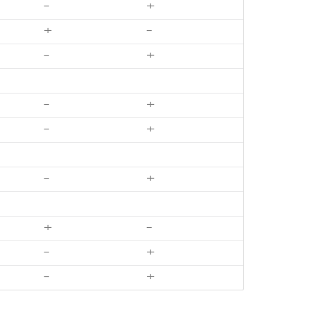
-
+
+
-
-
+
-
+
-
+
-
+
+
-
-
+
-
+