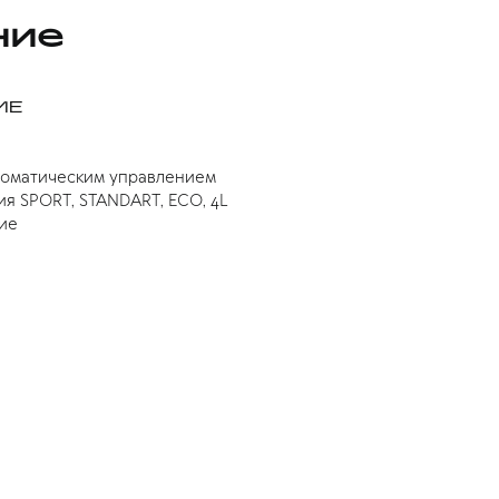
ние
ИЕ
томатическим управлением
я SPORT, STANDART, ECO, 4L
ие