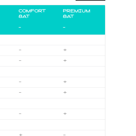
COMFORT
PREMIUM
8AT
8AT
-
-
-
+
-
+
-
+
-
+
-
+
+
-