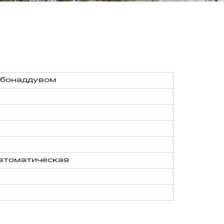
рбонаддувом
втоматическая