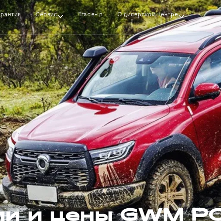
арантия
Сервис
Trade-In
О дилерском центре
ии и цены GWM P