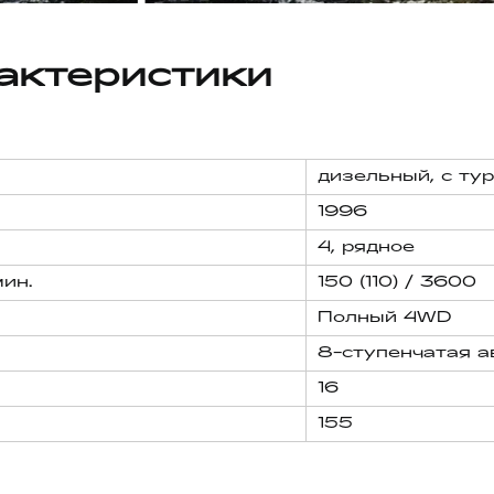
актеристики
дизельный, с ту
1996
4, рядное
мин.
150 (110) / 3600
Полный 4WD
8-ступенчатая а
16
155