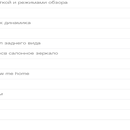
ткой и режимами обзора
ых динамика
л заднего вида
ся салонное зеркало
ow me home
м